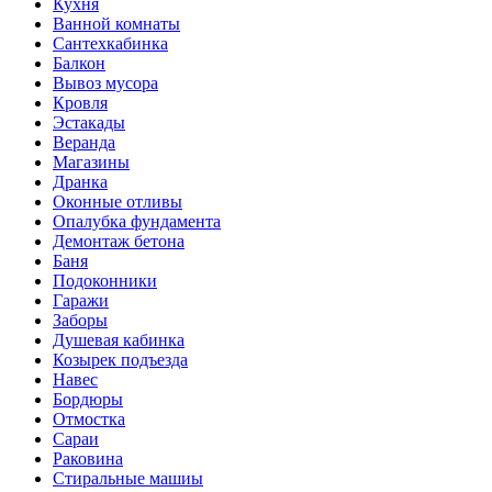
Кухня
Ванной комнаты
Сантехкабинка
Балкон
Вывоз мусора
Кровля
Эстакады
Веранда
Магазины
Дранка
Оконные отливы
Опалубка фундамента
Демонтаж бетона
Баня
Подоконники
Гаражи
Заборы
Душевая кабинка
Козырек подъезда
Навес
Бордюры
Отмостка
Сараи
Раковина
Стиральные машиы