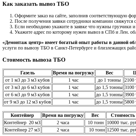
Как заказать вывоз ТБО
Оформите заказ на сайте, заполнив соответствующую фор
После получения заявки сотрудники компании свяжутся с
Если необходимо укажите в заявке что нужны грузчики и
Укажите адрес по которому нужен вывоз в СПб и Лен. об
«Демонтаж центр» имеет богатый опыт работы в данной об
услуги по вывозу ТБО в Санкт-Петербурге и близлежащих рай
Стоимость вывоза ТБО
Газель
Время на погрузку
Вес
от 1 м3 до 3 м3 кубов
1 час
до 1 тонны
2100 
от 3 м3 до 6 м3 кубов
1 час
до 1,5 тонны
3100 
от 6 м3 до 9 м3 кубов
1 час
до 1,5 тонны
3900 
от 9 м3 до 12 м3 кубов
1 час
до 1,5 тонны
5800 
Контейнер
Время на погрузку
Вес
Стоимость
Контейнер 20 м3
2 часа
10 тонн
10000 тыс. ру
Контейнер 27 м3
2 часа
10 тонн
12500 тыс. ру