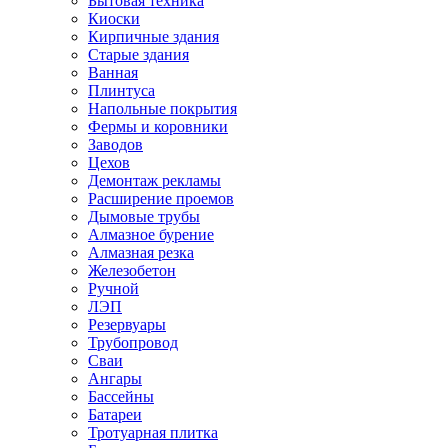
Бытовая техника
Киоски
Кирпичные здания
Старые здания
Ванная
Плинтуса
Напольные покрытия
Фермы и коровники
Заводов
Цехов
Демонтаж рекламы
Расширение проемов
Дымовые трубы
Алмазное бурение
Алмазная резка
Железобетон
Ручной
ЛЭП
Резервуары
Трубопровод
Сваи
Ангары
Бассейны
Батареи
Тротуарная плитка