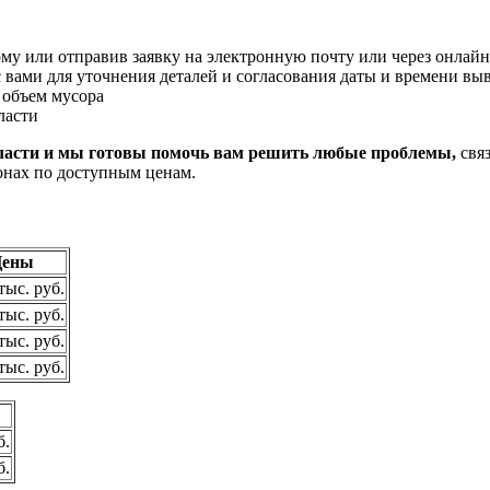
му или отправив заявку на электронную почту или через онлайн
 вами для уточнения деталей и согласования даты и времени выв
 объем мусора
ласти
ласти и мы готовы помочь
вам решить любые проблемы,
связ
онах по доступным ценам.
Цены
тыс. руб.
тыс. руб.
тыс. руб.
тыс. руб.
б.
б.