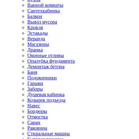
Ванной комнаты
Сантехкабинка
Балкон
Вывоз мусора
Кровля
Эстакады
Веранда
Магазины
Дранка
Оконные отливы
Опалубка фундамента
Демонтаж бетона
Баня
Подоконники
Гаражи
Заборы
Душевая кабинка
Козырек подъезда
Навес
Бордюры
Отмостка
Сараи
Раковина
Стиральные машиы