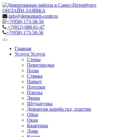
ОНЛАЙН-ЗАЯВКА
info@demontazh-centr.ru
+7(958)
173-58-56
+7(812)
688-61-47
+7(958)
173-58-56
Toggle
navigation
Главная
Услуги
Услуги
Стены
Перегородки
Полы
Стяжка
Паркет
Потолки
Плитка
Двери
Штукатурка
Демонтаж короба гкл, пластик
Обои
Окна
Квартиры
Дома
Кухня