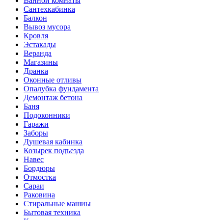
Ванной комнаты
Сантехкабинка
Балкон
Вывоз мусора
Кровля
Эстакады
Веранда
Магазины
Дранка
Оконные отливы
Опалубка фундамента
Демонтаж бетона
Баня
Подоконники
Гаражи
Заборы
Душевая кабинка
Козырек подъезда
Навес
Бордюры
Отмостка
Сараи
Раковина
Стиральные машиы
Бытовая техника