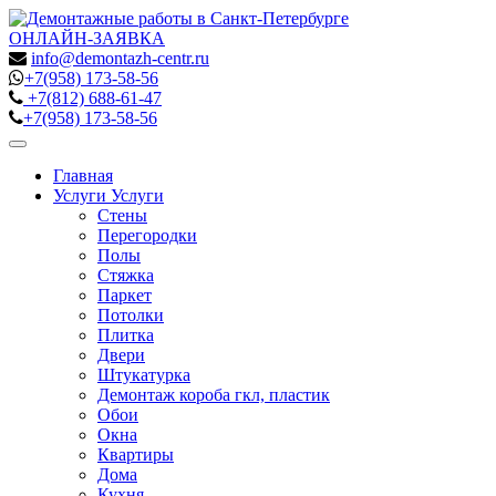
ОНЛАЙН-ЗАЯВКА
info@demontazh-centr.ru
+7(958)
173-58-56
+7(812)
688-61-47
+7(958)
173-58-56
Toggle
navigation
Главная
Услуги
Услуги
Стены
Перегородки
Полы
Стяжка
Паркет
Потолки
Плитка
Двери
Штукатурка
Демонтаж короба гкл, пластик
Обои
Окна
Квартиры
Дома
Кухня