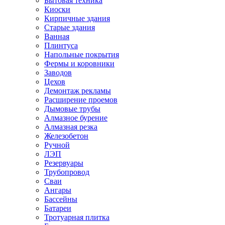
Бытовая техника
Киоски
Кирпичные здания
Старые здания
Ванная
Плинтуса
Напольные покрытия
Фермы и коровники
Заводов
Цехов
Демонтаж рекламы
Расширение проемов
Дымовые трубы
Алмазное бурение
Алмазная резка
Железобетон
Ручной
ЛЭП
Резервуары
Трубопровод
Сваи
Ангары
Бассейны
Батареи
Тротуарная плитка