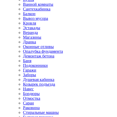
Ванной комнаты
Сантехкабинка
Балкон
Вывоз мусора
Кровля
Эстакады
Веранда
Магазины
Дранка
Оконные отливы
Опалубка фундамента
Демонтаж бетона
Баня
Подоконники
Гаражи
Заборы
Душевая кабинка
Козырек подъезда
Навес
Бордюры
Отмостка
Сараи
Раковина
Стиральные машиы