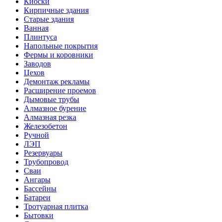
Киоски
Кирпичные здания
Старые здания
Ванная
Плинтуса
Напольные покрытия
Фермы и коровники
Заводов
Цехов
Демонтаж рекламы
Расширение проемов
Дымовые трубы
Алмазное бурение
Алмазная резка
Железобетон
Ручной
ЛЭП
Резервуары
Трубопровод
Сваи
Ангары
Бассейны
Батареи
Тротуарная плитка
Бытовки