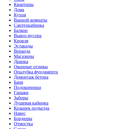
Квартиры
Дома
Кухня
Ванной комнаты
Сантехкабинка
Балкон
Вывоз мусора
Кровля
Эстакады
Веранда
Магазины
Дранка
Оконные отливы
Опалубка фундамента
Демонтаж бетона
Баня
Подоконники
Гаражи
Заборы
Душевая кабинка
Козырек подъезда
Навес
Бордюры
Отмостка
Сараи