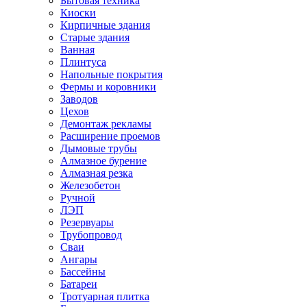
Бытовая техника
Киоски
Кирпичные здания
Старые здания
Ванная
Плинтуса
Напольные покрытия
Фермы и коровники
Заводов
Цехов
Демонтаж рекламы
Расширение проемов
Дымовые трубы
Алмазное бурение
Алмазная резка
Железобетон
Ручной
ЛЭП
Резервуары
Трубопровод
Сваи
Ангары
Бассейны
Батареи
Тротуарная плитка