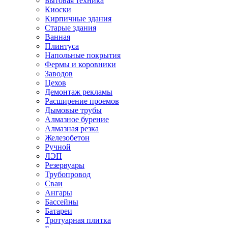
Бытовая техника
Киоски
Кирпичные здания
Старые здания
Ванная
Плинтуса
Напольные покрытия
Фермы и коровники
Заводов
Цехов
Демонтаж рекламы
Расширение проемов
Дымовые трубы
Алмазное бурение
Алмазная резка
Железобетон
Ручной
ЛЭП
Резервуары
Трубопровод
Сваи
Ангары
Бассейны
Батареи
Тротуарная плитка