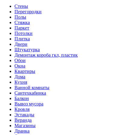
Стены
Перегородки
Полы
Стяжка
Паркет
Потолки
Плитка
Двери
Штукатурка
Демонтаж короба гкл, пластик
Обои
Окна
Квартиры
Дома
Кухня
Ванной комнаты
Сантехкабинка
Балкон
Вывоз мусора
Кровля
Эстакады
Веранда
Магазины
Дранка