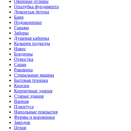
Оконные отливы
Опалубка фундамента
Демонтаж бетона
Баня
Подоконники
Гаражи
Заборы
Душевая кабинка
Козырек подъезда
Навес
Бордюры
Отмостка
Сараи
Раковина
Стиральные машиы
Бытовая техника
Киоски
Кирпичные здания
Старые здания
Ванная
Плинтуса
Напольные покрытия
Фермы и коровники
Заводов
Цехов