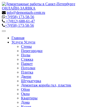
ОНЛАЙН-ЗАЯВКА
info@demontazh-centr.ru
+7(958)
173-58-56
+7(812)
688-61-47
+7(958)
173-58-56
Toggle
navigation
Главная
Услуги
Услуги
Стены
Перегородки
Полы
Стяжка
Паркет
Потолки
Плитка
Двери
Штукатурка
Демонтаж короба гкл, пластик
Обои
Окна
Квартиры
Дома
Кухня