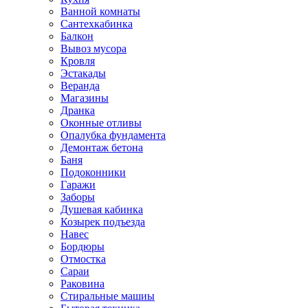
Ванной комнаты
Сантехкабинка
Балкон
Вывоз мусора
Кровля
Эстакады
Веранда
Магазины
Дранка
Оконные отливы
Опалубка фундамента
Демонтаж бетона
Баня
Подоконники
Гаражи
Заборы
Душевая кабинка
Козырек подъезда
Навес
Бордюры
Отмостка
Сараи
Раковина
Стиральные машиы