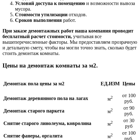
Условий доступа к помещению
и возможности вывоза
мусора.
Стоимости утилизации
отходов.
Сроков выполнения
работ.
При заказе демонтажных работ наша компания проводит
бесплатный расчет стоимости,
учитывая все
вышеперечисленные факторы. Мы предоставляем прозрачную
и детальную смету, чтобы вы могли точно знать, сколько будет
стоить демонтаж комнаты.
Цены на демонтаж комнаты за м2.
Демонтаж пола цены за м2
ЕД.ИЗМ
Цены
от 100
2
Демонтаж деревянного пола на лагах
м
руб.
от 90
2
Демонтаж старого паркета
м
руб.
от 30
2
Снятие старого линолеума, ковролина
м
руб
от 100
2
Снятие фанеры, оргалита
м
руб.