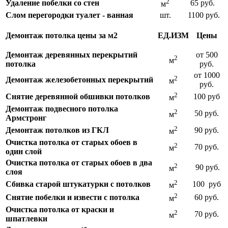
2
Удаление побелки со стен
65 руб.
м
Слом
перегородки туалет - ванная
шт.
1100 руб.
Демонтаж потолка цены за м2
ЕД.ИЗМ
Цены
Демонтаж деревянных перекрытий
от 500
2
м
потолка
руб.
от 1000
2
Демонтаж
железобетонных перекрытий
м
руб.
2
Снятие деревянной обшивки потолков
100 руб
м
Демонтаж подвесного потолка
2
50 руб.
м
Армстронг
2
Демонтаж потолков из ГКЛ
90 руб.
м
Очистка потолка от старых обоев в
2
70 руб.
м
один слой
Очистка потолка от старых обоев в два
2
90 руб.
м
слоя
2
Сбивка старой штукатурки с потолков
100 руб
м
2
Снятие побелки и извести с потолка
60 руб.
м
Очистка потолка от краски и
2
70 руб.
м
шпатлевки