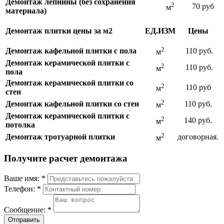
Демонтаж лепнины (без сохранения
2
70 руб
м
материала)
Демонтаж плитки цены за м2
ЕД.ИЗМ
Цены
2
Демонтаж кафельной плитки с пола
110 руб.
м
Демонтаж керамической плитки с
2
110 руб.
м
пола
Демонтаж керамической плитки со
2
110 руб
м
стен
2
Демонтаж кафельной плитки со стен
110 руб.
м
Демонтаж керамической плитки с
2
140 руб.
м
потолка
2
Демонтаж тротуарной плитки
договорная.
м
Получите расчет демонтажа
Ваше имя:
*
Телефон:
*
Сообщение:
*
Отправить