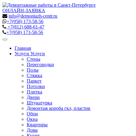
ОНЛАЙН-ЗАЯВКА
info@demontazh-centr.ru
+7(958)
173-58-56
+7(812)
688-61-47
+7(958)
173-58-56
Toggle
navigation
Главная
Услуги
Услуги
Стены
Перегородки
Полы
Стяжка
Паркет
Потолки
Плитка
Двери
Штукатурка
Демонтаж короба гкл, пластик
Обои
Окна
Квартиры
Дома
Кухня