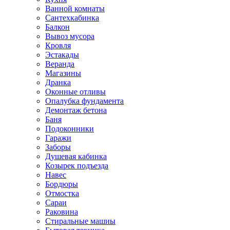
Ванной комнаты
Сантехкабинка
Балкон
Вывоз мусора
Кровля
Эстакады
Веранда
Магазины
Дранка
Оконные отливы
Опалубка фундамента
Демонтаж бетона
Баня
Подоконники
Гаражи
Заборы
Душевая кабинка
Козырек подъезда
Навес
Бордюры
Отмостка
Сараи
Раковина
Стиральные машиы