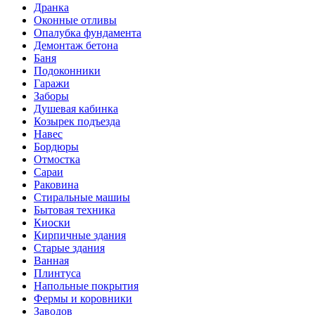
Дранка
Оконные отливы
Опалубка фундамента
Демонтаж бетона
Баня
Подоконники
Гаражи
Заборы
Душевая кабинка
Козырек подъезда
Навес
Бордюры
Отмостка
Сараи
Раковина
Стиральные машиы
Бытовая техника
Киоски
Кирпичные здания
Старые здания
Ванная
Плинтуса
Напольные покрытия
Фермы и коровники
Заводов