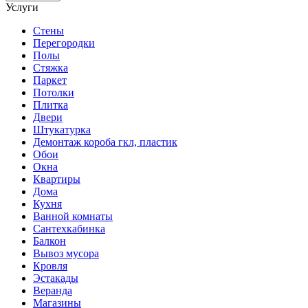
Услуги
Стены
Перегородки
Полы
Стяжка
Паркет
Потолки
Плитка
Двери
Штукатурка
Демонтаж короба гкл, пластик
Обои
Окна
Квартиры
Дома
Кухня
Ванной комнаты
Сантехкабинка
Балкон
Вывоз мусора
Кровля
Эстакады
Веранда
Магазины