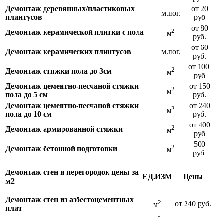
Демонтаж деревянных/пластиковых
от 20
м.пог.
плинтусов
руб
от 80
2
Демонтаж керамической плитки с пола
м
руб.
от 60
Демонтаж керамических плинтусов
м.пог.
руб.
от 100
2
Демонтаж стяжки пола до 3см
м
руб
Демонтаж цементно-песчаной стяжки
от 150
2
м
пола до 5 см
руб.
Демонтаж цементно-песчаной стяжки
от 240
2
м
пола до 10 см
руб.
от 400
2
Демонтаж армированной стяжки
м
руб
500
2
Демонтаж бетонной подготовки
м
руб.
Демонтаж стен и перегородок цены за
ЕД.ИЗМ
Цены
м2
Демонтаж стен из азбестоцементных
2
от 240 руб.
м
плит