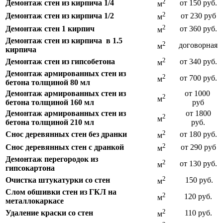
2
Демонтаж стен из кирпича 1/4
от 150 руб.
м
2
Демонтаж стен из кирпича 1/2
от 230 руб
м
2
Демонтаж стен 1 кирпич
от 360 руб.
м
Демонтаж стен из кирпича в 1.5
2
договорная
м
кирпича
2
Демонтаж стен из гипсобетона
от 340 руб.
м
Демонтаж армированных стен из
2
от 700 руб.
м
бетона толщиной 80 мл
Демонтаж армированных стен из
от 1000
2
м
бетона толщиной 160 мл
руб
Демонтаж армированных стен из
от 1800
2
м
бетона толщиной 210 мл
руб.
2
Снос деревянных стен без дранки
от 180 руб.
м
2
Снос деревянных стен с дранкой
от 290 руб
м
Демонтаж перегородок из
2
от 130 руб.
м
гипсокартона
2
Очистка штукатурки со стен
150 руб.
м
Слом
обшивки стен из ГКЛ на
2
120 руб.
м
металлокаркасе
2
Удаление краски со стен
110 руб.
м