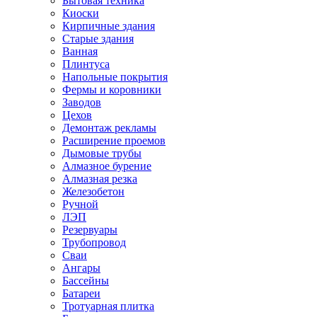
Бытовая техника
Киоски
Кирпичные здания
Старые здания
Ванная
Плинтуса
Напольные покрытия
Фермы и коровники
Заводов
Цехов
Демонтаж рекламы
Расширение проемов
Дымовые трубы
Алмазное бурение
Алмазная резка
Железобетон
Ручной
ЛЭП
Резервуары
Трубопровод
Сваи
Ангары
Бассейны
Батареи
Тротуарная плитка