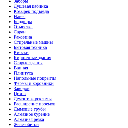
Заборы
Душевая кабинка
Козырек подъезда
Навес
Бордюры
Отмостка
Сараи
Раковина
Стиральные машиы
Бытовая техника
Киоски
Кирпичные здания
Старые здания
Ванная
Плинтуса
Напольные покрытия
Фермы и коровники
Заводов
Цехов
Демонтаж рекламы
Расширение проемов
Дымовые трубы
Алмазное бурение
Алмазная резка
Железобетон