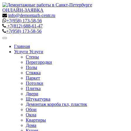
ОНЛАЙН-ЗАЯВКА
info@demontazh-centr.ru
+7(958)
173-58-56
+7(812)
688-61-47
+7(958)
173-58-56
Toggle
navigation
Главная
Услуги
Услуги
Стены
Перегородки
Полы
Стяжка
Паркет
Потолки
Плитка
Двери
Штукатурка
Демонтаж короба гкл, пластик
Обои
Окна
Квартиры
Дома
Кухня