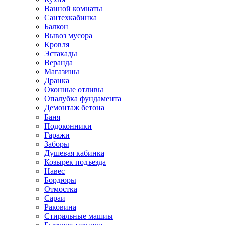
Ванной комнаты
Сантехкабинка
Балкон
Вывоз мусора
Кровля
Эстакады
Веранда
Магазины
Дранка
Оконные отливы
Опалубка фундамента
Демонтаж бетона
Баня
Подоконники
Гаражи
Заборы
Душевая кабинка
Козырек подъезда
Навес
Бордюры
Отмостка
Сараи
Раковина
Стиральные машиы