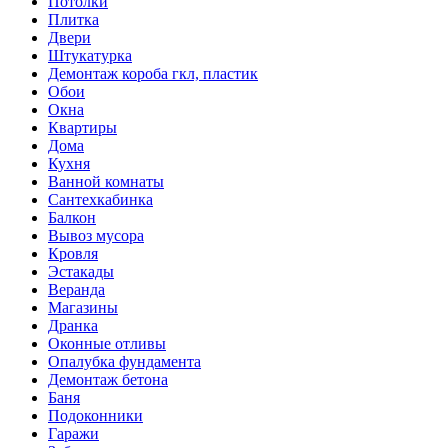
Потолки
Плитка
Двери
Штукатурка
Демонтаж короба гкл, пластик
Обои
Окна
Квартиры
Дома
Кухня
Ванной комнаты
Сантехкабинка
Балкон
Вывоз мусора
Кровля
Эстакады
Веранда
Магазины
Дранка
Оконные отливы
Опалубка фундамента
Демонтаж бетона
Баня
Подоконники
Гаражи