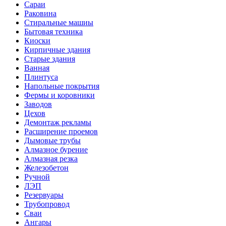
Сараи
Раковина
Стиральные машиы
Бытовая техника
Киоски
Кирпичные здания
Старые здания
Ванная
Плинтуса
Напольные покрытия
Фермы и коровники
Заводов
Цехов
Демонтаж рекламы
Расширение проемов
Дымовые трубы
Алмазное бурение
Алмазная резка
Железобетон
Ручной
ЛЭП
Резервуары
Трубопровод
Сваи
Ангары