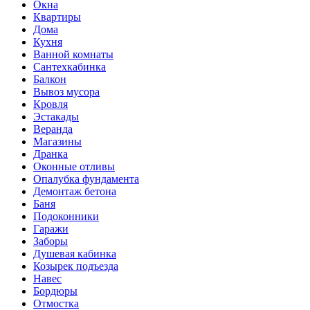
Окна
Квартиры
Дома
Кухня
Ванной комнаты
Сантехкабинка
Балкон
Вывоз мусора
Кровля
Эстакады
Веранда
Магазины
Дранка
Оконные отливы
Опалубка фундамента
Демонтаж бетона
Баня
Подоконники
Гаражи
Заборы
Душевая кабинка
Козырек подъезда
Навес
Бордюры
Отмостка