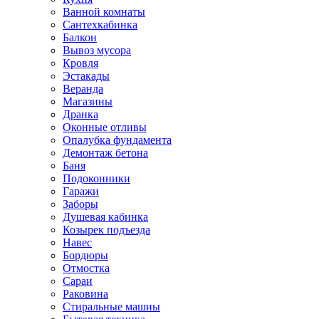
Ванной комнаты
Сантехкабинка
Балкон
Вывоз мусора
Кровля
Эстакады
Веранда
Магазины
Дранка
Оконные отливы
Опалубка фундамента
Демонтаж бетона
Баня
Подоконники
Гаражи
Заборы
Душевая кабинка
Козырек подъезда
Навес
Бордюры
Отмостка
Сараи
Раковина
Стиральные машиы