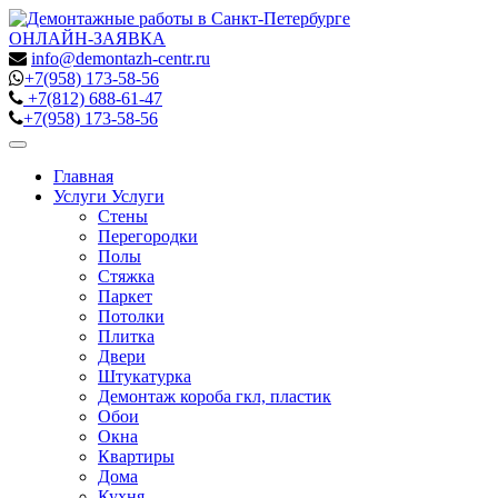
ОНЛАЙН-ЗАЯВКА
info@demontazh-centr.ru
+7(958)
173-58-56
+7(812)
688-61-47
+7(958)
173-58-56
Toggle
navigation
Главная
Услуги
Услуги
Стены
Перегородки
Полы
Стяжка
Паркет
Потолки
Плитка
Двери
Штукатурка
Демонтаж короба гкл, пластик
Обои
Окна
Квартиры
Дома
Кухня