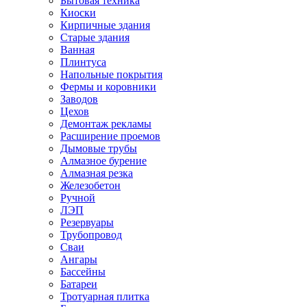
Бытовая техника
Киоски
Кирпичные здания
Старые здания
Ванная
Плинтуса
Напольные покрытия
Фермы и коровники
Заводов
Цехов
Демонтаж рекламы
Расширение проемов
Дымовые трубы
Алмазное бурение
Алмазная резка
Железобетон
Ручной
ЛЭП
Резервуары
Трубопровод
Сваи
Ангары
Бассейны
Батареи
Тротуарная плитка