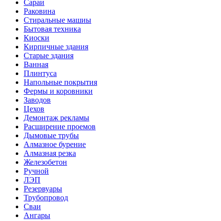
Сараи
Раковина
Стиральные машиы
Бытовая техника
Киоски
Кирпичные здания
Старые здания
Ванная
Плинтуса
Напольные покрытия
Фермы и коровники
Заводов
Цехов
Демонтаж рекламы
Расширение проемов
Дымовые трубы
Алмазное бурение
Алмазная резка
Железобетон
Ручной
ЛЭП
Резервуары
Трубопровод
Сваи
Ангары