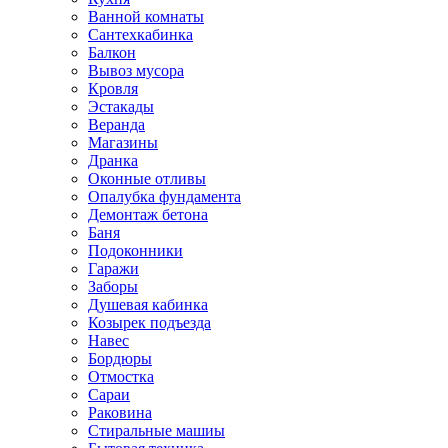
Ванной комнаты
Сантехкабинка
Балкон
Вывоз мусора
Кровля
Эстакады
Веранда
Магазины
Дранка
Оконные отливы
Опалубка фундамента
Демонтаж бетона
Баня
Подоконники
Гаражи
Заборы
Душевая кабинка
Козырек подъезда
Навес
Бордюры
Отмостка
Сараи
Раковина
Стиральные машиы