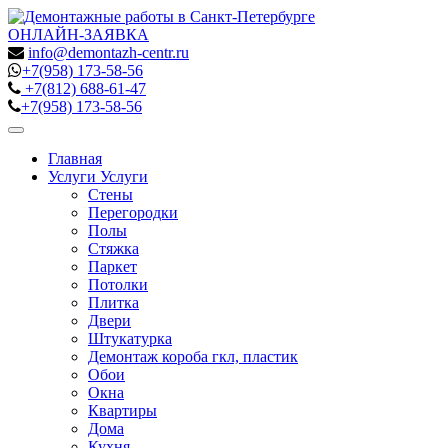
ОНЛАЙН-ЗАЯВКА
info@demontazh-centr.ru
+7(958)
173-58-56
+7(812)
688-61-47
+7(958)
173-58-56
Toggle
navigation
Главная
Услуги
Услуги
Стены
Перегородки
Полы
Стяжка
Паркет
Потолки
Плитка
Двери
Штукатурка
Демонтаж короба гкл, пластик
Обои
Окна
Квартиры
Дома
Кухня