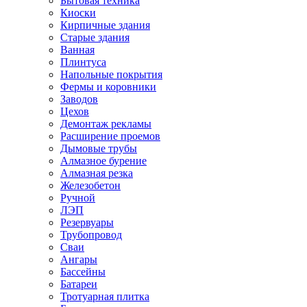
Бытовая техника
Киоски
Кирпичные здания
Старые здания
Ванная
Плинтуса
Напольные покрытия
Фермы и коровники
Заводов
Цехов
Демонтаж рекламы
Расширение проемов
Дымовые трубы
Алмазное бурение
Алмазная резка
Железобетон
Ручной
ЛЭП
Резервуары
Трубопровод
Сваи
Ангары
Бассейны
Батареи
Тротуарная плитка