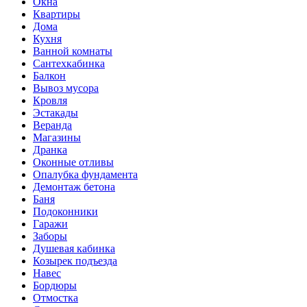
Окна
Квартиры
Дома
Кухня
Ванной комнаты
Сантехкабинка
Балкон
Вывоз мусора
Кровля
Эстакады
Веранда
Магазины
Дранка
Оконные отливы
Опалубка фундамента
Демонтаж бетона
Баня
Подоконники
Гаражи
Заборы
Душевая кабинка
Козырек подъезда
Навес
Бордюры
Отмостка